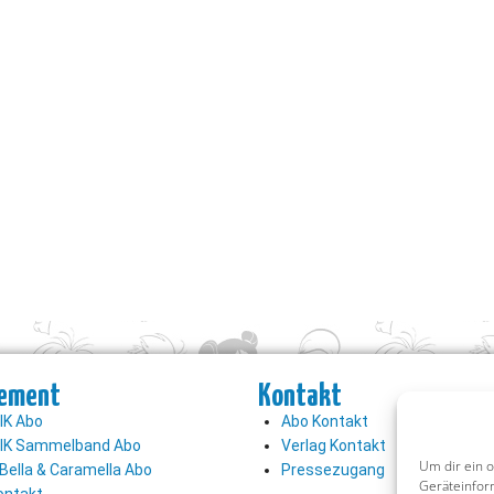
ement
Kontakt
K Abo
Abo Kontakt
K Sammelband Abo
Verlag Kontakt
Um dir ein 
Bella & Caramella Abo
Pressezugang
Geräteinfor