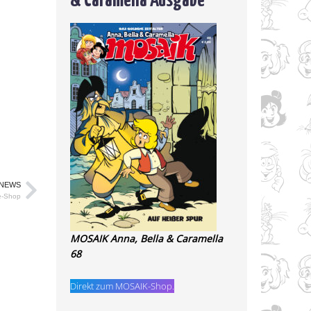
 NEWS
e-Shop
MOSAIK Anna, Bella & Caramella
68
Direkt zum MOSAIK-Shop.