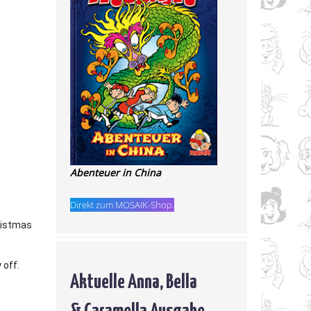
Abenteuer in China
Direkt zum MOSAIK-Shop.
ristmas
 off.
Aktuelle Anna, Bella
& Caramella Ausgabe