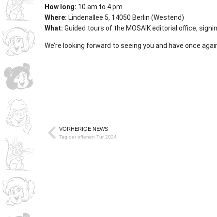
How long:
10 am to 4 pm
Where:
Lindenallee 5, 14050 Berlin (Westend)
What:
Guided tours of the MOSAIK editorial office, signi
We’re looking forward to seeing you and have once aga
VORHERIGE NEWS
Tag der offenen Tür 2024