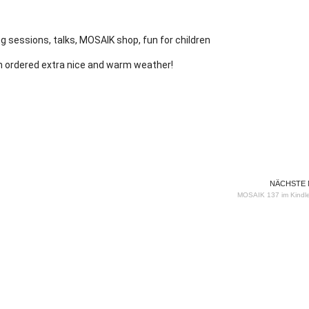
ng sessions, talks, MOSAIK shop, fun for children
in ordered extra nice and warm weather!
NÄCHSTE
MOSAIK 137 im Kindl