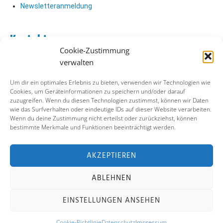
Newsletteranmeldung
Kontakt
Cookie-Zustimmung
Abo Kontakt
verwalten
Verlag Kontakt
Pressezugang
Um dir ein optimales Erlebnis zu bieten, verwenden wir Technologien wie
Cookies, um Geräteinformationen zu speichern und/oder darauf
zuzugreifen. Wenn du diesen Technologien zustimmst, können wir Daten
Soziale Medien
wie das Surfverhalten oder eindeutige IDs auf dieser Website verarbeiten.
Wenn du deine Zustimmung nicht erteilst oder zurückziehst, können
Facebook
bestimmte Merkmale und Funktionen beeinträchtigt werden.
Instagram
X (ehemals Twitter)
YouTube
AKZEPTIEREN
ABLEHNEN
Impressum
Datenschutz
Cookie-Richtlinie
EINSTELLUNGEN ANSEHEN
Kontakt
Cookie-Richtlinie
Datenschutz
Impressum