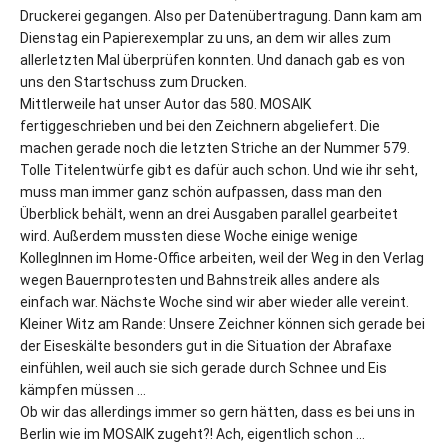
Druckerei gegangen. Also per Datenübertragung. Dann kam am
Dienstag ein Papierexemplar zu uns, an dem wir alles zum
allerletzten Mal überprüfen konnten. Und danach gab es von
uns den Startschuss zum Drucken.
Mittlerweile hat unser Autor das 580. MOSAIK
fertiggeschrieben und bei den Zeichnern abgeliefert. Die
machen gerade noch die letzten Striche an der Nummer 579.
Tolle Titelentwürfe gibt es dafür auch schon. Und wie ihr seht,
muss man immer ganz schön aufpassen, dass man den
Überblick behält, wenn an drei Ausgaben parallel gearbeitet
wird. Außerdem mussten diese Woche einige wenige
KollegInnen im Home-Office arbeiten, weil der Weg in den Verlag
wegen Bauernprotesten und Bahnstreik alles andere als
einfach war. Nächste Woche sind wir aber wieder alle vereint.
Kleiner Witz am Rande: Unsere Zeichner können sich gerade bei
der Eiseskälte besonders gut in die Situation der Abrafaxe
einfühlen, weil auch sie sich gerade durch Schnee und Eis
kämpfen müssen …
Ob wir das allerdings immer so gern hätten, dass es bei uns in
Berlin wie im MOSAIK zugeht?! Ach, eigentlich schon …