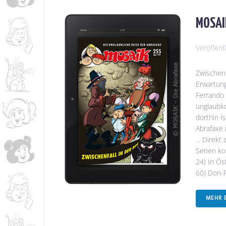
MOSAIK
Veröffent
Zwischenf
Erwartung
Ferrando 
unglaubli
dorthin i
Abrafaxe 
... Direk
Serien ko
24) In Ös
60) Don-F
MEHR 