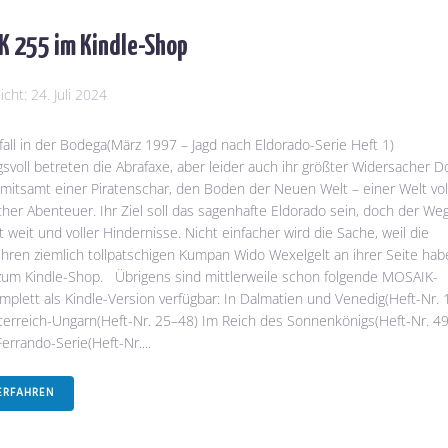
 255 im Kindle-Shop
licht:
24. Juli 2024
all in der Bodega(März 1997 – Jagd nach Eldorado-Serie Heft 1)
svoll betreten die Abrafaxe, aber leider auch ihr größter Widersacher D
mitsamt einer Piratenschar, den Boden der Neuen Welt – einer Welt vol
cher Abenteuer. Ihr Ziel soll das sagenhafte Eldorado sein, doch der We
st weit und voller Hindernisse. Nicht einfacher wird die Sache, weil die
ihren ziemlich tollpatschigen Kumpan Wido Wexelgelt an ihrer Seite ha
t zum Kindle-Shop. Übrigens sind mittlerweile schon folgende MOSAIK-
mplett als Kindle-Version verfügbar: In Dalmatien und Venedig(Heft-Nr. 
terreich-Ungarn(Heft-Nr. 25–48) Im Reich des Sonnenkönigs(Heft-Nr. 4
errando-Serie(Heft-Nr....
ERFAHREN