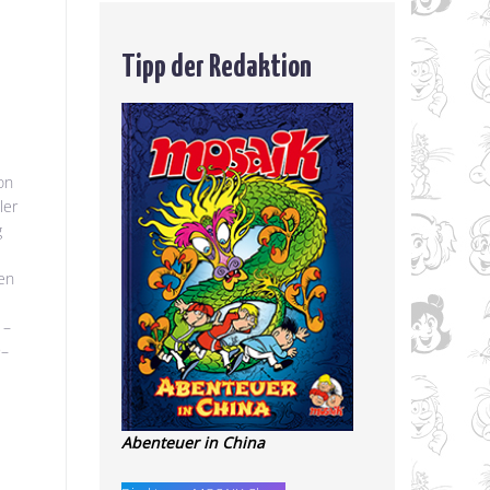
Tipp der Redaktion
on
ler
g
ben
1–
9–
Abenteuer in China