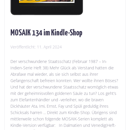
MOSAIK 134 im Kindle-Shop
Veröffentlicht:
11. April 2024
Der verschwundene Staatsschatz (Februar 1987 – In-
Indien-Serie Heft 38) Mehr Glück als Verstand hatten die
Abrafaxe mal wieder, als sie sich selbst aus ihrer
Gefangenschaft befreien konnten. Wer wollte ihnen Böses?
Und hat der verschwundene Staatsschatz womöglich etwas
mit der geheimnisvollen goldenen Säule zu tun? Los geht’s
zum Elefantenhändler und -verleiher, wo die braven
Dickhäuter Ata, Imi, Ernst, Fay und Spüli geduldig ihres
Schicksals harren ... Direkt zum Kindle-Shop. Übrigens sind
mittlerweile schon folgende MOSAIK-Serien komplett als
Kindle-Version verfügbar: In Dalmatien und Venedig(Heft-