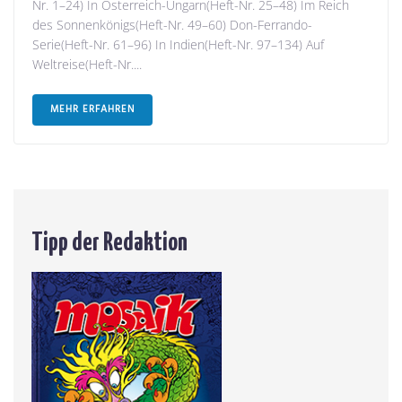
Nr. 1–24) In Österreich-Ungarn(Heft-Nr. 25–48) Im Reich
des Sonnenkönigs(Heft-Nr. 49–60) Don-Ferrando-
Serie(Heft-Nr. 61–96) In Indien(Heft-Nr. 97–134) Auf
Weltreise(Heft-Nr....
MEHR ERFAHREN
Tipp der Redaktion