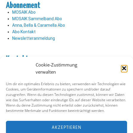
Abonnement
MOSAIK Abo
MOSAIK Sammelband Abo
Anna, Bella & Caramella Abo
Abo Kontakt
Newsletteranmeldung
Kontakt
Cookie-Zustimmung
Abo Kontakt
verwalten
Verlag Kontakt
Pressezugang
Um dir ein optimales Erlebnis zu bieten, verwenden wir Technologien wie
Cookies, um Geräteinformationen zu speichern und/oder darauf
zuzugreifen. Wenn du diesen Technologien zustimmst, können wir Daten
Soziale Medien
wie das Surfverhalten oder eindeutige IDs auf dieser Website verarbeiten.
Wenn du deine Zustimmung nicht erteilst oder zurückziehst, können
Facebook
bestimmte Merkmale und Funktionen beeinträchtigt werden.
Instagram
X (ehemals Twitter)
YouTube
AKZEPTIEREN