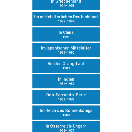
In Griechenland
1994–1995
Im mittelalterlichen Deutschland
1992–1994
In China
1991
Im japanischen Mittelalter
1989–1990
Bei den Orang-Laut
1988
In Indien
1984–1987
Don-Ferrando-Serie
1981–1983
Im Reich des Sonnenkönigs
1980
In Österreich-Ungarn
1978–1979