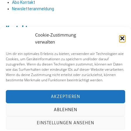
Abo Kontakt
Newsletteranmeldung
Kontakt
Cookie-Zustimmung
Abo Kontakt
verwalten
Verlag Kontakt
Pressezugang
Um dir ein optimales Erlebnis zu bieten, verwenden wir Technologien wie
Cookies, um Geräteinformationen zu speichern und/oder darauf
zuzugreifen. Wenn du diesen Technologien zustimmst, können wir Daten
Soziale Medien
wie das Surfverhalten oder eindeutige IDs auf dieser Website verarbeiten.
Wenn du deine Zustimmung nicht erteilst oder zurückziehst, können
Facebook
bestimmte Merkmale und Funktionen beeinträchtigt werden.
Instagram
X (ehemals Twitter)
YouTube
AKZEPTIEREN
ABLEHNEN
Impressum
Datenschutz
Cookie-Richtlinie
EINSTELLUNGEN ANSEHEN