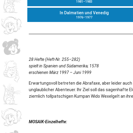
1981–1983
In Dalmatien und Venedig
1976–1977
28 Hefte (Heft-Nr. 255–282)
spielt in Spanien und Südamerika; 1578
erschienen März 1997 – Juni 1999
Erwartungsvoll betreten die Abrafaxe, aber leider auch
unglaublicher Abenteuer. Ihr Ziel soll das sagenhafte El
ziemlich tollpatschigen Kumpan Wido Wexelgelt an ihr
MOSAIK-Einzelhefte: