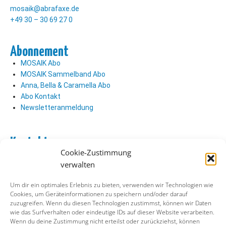
mosaik@abrafaxe.de
+49 30 – 30 69 27 0
Abonnement
MOSAIK Abo
MOSAIK Sammelband Abo
Anna, Bella & Caramella Abo
Abo Kontakt
Newsletteranmeldung
Kontakt
Cookie-Zustimmung
Abo Kontakt
verwalten
Verlag Kontakt
Pressezugang
Um dir ein optimales Erlebnis zu bieten, verwenden wir Technologien wie
Cookies, um Geräteinformationen zu speichern und/oder darauf
zuzugreifen. Wenn du diesen Technologien zustimmst, können wir Daten
Soziale Medien
wie das Surfverhalten oder eindeutige IDs auf dieser Website verarbeiten.
Wenn du deine Zustimmung nicht erteilst oder zurückziehst, können
Facebook