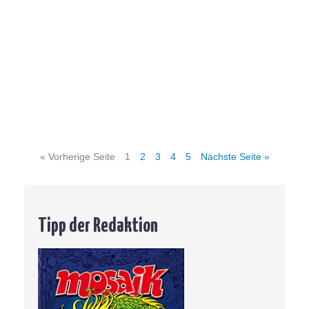
zu
Je
di
Ge
n
J
au
Me
»
« Vorherige Seite
1
2
3
4
5
Nächste Seite »
Tipp der Redaktion