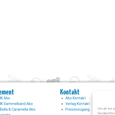
ement
Kontakt
K Abo
Abo Kontakt
K Sammelband Abo
Verlag Kontakt
Um dir ein 
Bella & Caramella Abo
Pressezugang
Geräteinfor