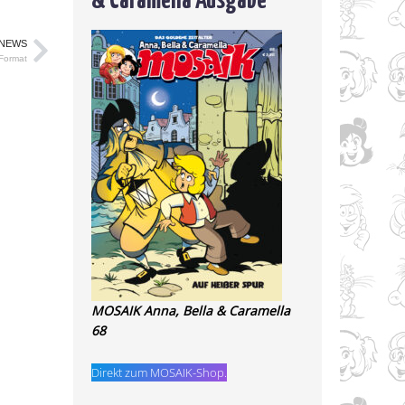
 NEWS
Format
MOSAIK Anna, Bella & Caramella
68
Direkt zum MOSAIK-Shop.