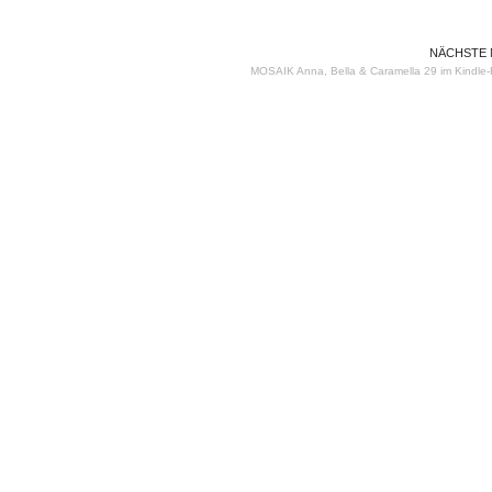
NÄCHSTE
MOSAIK Anna, Bella & Caramella 29 im Kindle-