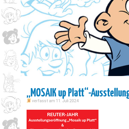
„MOSAIK up Platt“-Ausstellun
verfasst am
11. Juli 2024