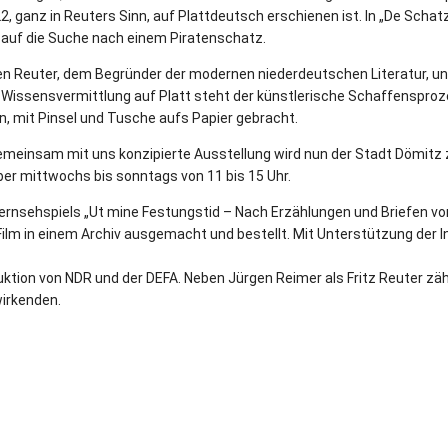
, ganz in Reuters Sinn, auf Plattdeutsch erschienen ist. In „De Schat
nd auf die Suche nach einem Piratenschatz.
n Reuter, dem Begründer der modernen niederdeutschen Literatur, u
 Wissensvermittlung auf Platt steht der künstlerische Schaffenspro
n, mit Pinsel und Tusche aufs Papier gebracht.
meinsam mit uns konzipierte Ausstellung wird nun der Stadt Dömitz 
ber mittwochs bis sonntags von 11 bis 15 Uhr.
ernsehspiels „Ut mine Festungstid – Nach Erzählungen und Briefen von
Film in einem Archiv ausgemacht und bestellt. Mit Unterstützung der In
uktion von NDR und der DEFA. Neben Jürgen Reimer als Fritz Reuter zä
wirkenden.