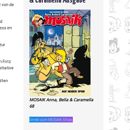
z von de
nd
zess im
zur
 Fritz
itiative
hlten
MOSAIK Anna, Bella & Caramella
68
Direkt zum MOSAIK-Shop.