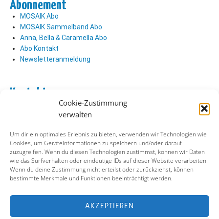
Abonnement
MOSAIK Abo
MOSAIK Sammelband Abo
Anna, Bella & Caramella Abo
Abo Kontakt
Newsletteranmeldung
Kontakt
Cookie-Zustimmung
Abo Kontakt
verwalten
Verlag Kontakt
Pressezugang
Um dir ein optimales Erlebnis zu bieten, verwenden wir Technologien wie
Cookies, um Geräteinformationen zu speichern und/oder darauf
zuzugreifen. Wenn du diesen Technologien zustimmst, können wir Daten
Soziale Medien
wie das Surfverhalten oder eindeutige IDs auf dieser Website verarbeiten.
Wenn du deine Zustimmung nicht erteilst oder zurückziehst, können
Facebook
bestimmte Merkmale und Funktionen beeinträchtigt werden.
Instagram
X (ehemals Twitter)
YouTube
AKZEPTIEREN