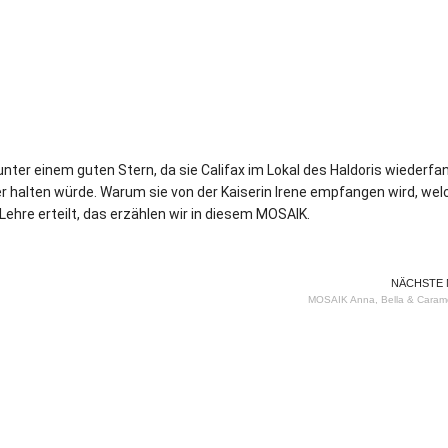
nter einem guten Stern, da sie Califax im Lokal des Haldoris wiederfa
er halten würde. Warum sie von der Kaiserin Irene empfangen wird, we
Lehre erteilt, das erzählen wir in diesem MOSAIK.
NÄCHSTE
MOSAIK Anna, Bella & Carame