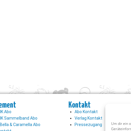
ement
Kontakt
K Abo
Abo Kontakt
K Sammelband Abo
Verlag Kontakt
Um dir ein 
Bella & Caramella Abo
Pressezugang
Geräteinfor