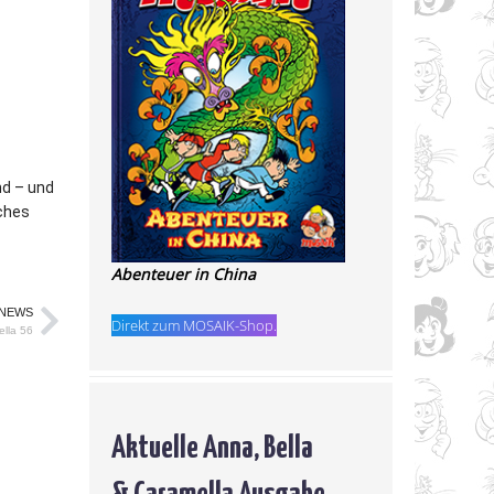
nd – und
lches
Abenteuer in China
 NEWS
Direkt zum MOSAIK-Shop.
lla 56
Aktuelle Anna, Bella
& Caramella Ausgabe