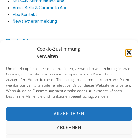
MOSAIK Sammelband Abo
Anna, Bella & Caramella Abo
Abo Kontakt
Newsletteranmeldung
Kontakt
Cookie-Zustimmung
Abo Kontakt
verwalten
Verlag Kontakt
Pressezugang
Um dir ein optimales Erlebnis zu bieten, verwenden wir Technologien wie
Cookies, um Geräteinformationen zu speichern und/oder darauf
zuzugreifen. Wenn du diesen Technologien zustimmst, können wir Daten
Soziale Medien
wie das Surfverhalten oder eindeutige IDs auf dieser Website verarbeiten.
Wenn du deine Zustimmung nicht erteilst oder zurückziehst, können
Facebook
bestimmte Merkmale und Funktionen beeinträchtigt werden.
Instagram
X (ehemals Twitter)
YouTube
AKZEPTIEREN
ABLEHNEN