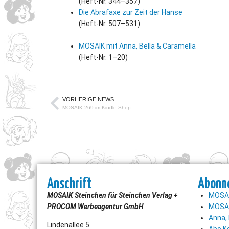
(Heft-Nr. 344–357)
Die Abrafaxe zur Zeit der Hanse
(Heft-Nr. 507–531)
MOSAIK mit Anna, Bella
&
Caramella
(Heft-Nr. 1–20)
VORHERIGE NEWS
MOSAIK 269 im Kindle-Shop
Anschrift
Abonn
MOSAIK Steinchen für Steinchen Verlag +
MOSAI
PROCOM Werbeagentur GmbH
MOSAI
Anna, 
Lindenallee 5