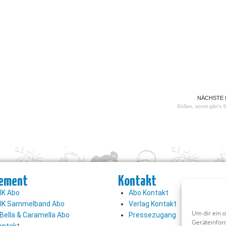
NÄCHSTE
Süßes, sonst gibt’s 
ement
Kontakt
K Abo
Abo Kontakt
K Sammelband Abo
Verlag Kontakt
Um dir ein 
Bella & Caramella Abo
Pressezugang
Geräteinfor