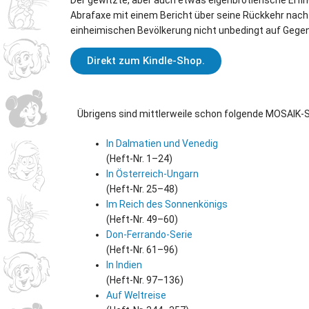
Der gewitzte, aber auch etwas eigenbrötlerische Erfin
Abrafaxe mit einem Bericht über seine Rückkehr nach
einheimischen Bevölkerung nicht unbedingt auf Gegen
Direkt zum Kindle-Shop.
Übrigens sind mittlerweile schon folgende MOSAIK-Se
In Dalmatien und Venedig
(Heft-Nr. 1–24)
In Österreich-Ungarn
(Heft-Nr. 25–48)
Im Reich des Sonnenkönigs
(Heft-Nr. 49–60)
Don-Ferrando-Serie
(Heft-Nr. 61–96)
In Indien
(Heft-Nr. 97–136)
Auf Weltreise