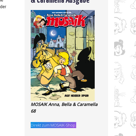
ie
 der
MOSAIK Anna, Bella & Caramella
68
Direkt zum MOSAIK-Shop.