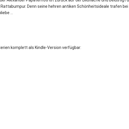
der Alexander Papatentos ist zurück auf der Bildfläche und belustigt d
 Rattabumpur. Denn seine hehren antiken Schönheitsideale trafen bei
liebe …
rien komplett als Kindle-Version verfügbar: