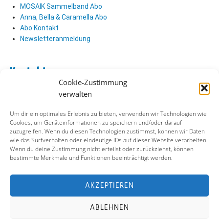
MOSAIK Sammelband Abo
Anna, Bella & Caramella Abo
Abo Kontakt
Newsletteranmeldung
Kontakt
Cookie-Zustimmung
Abo Kontakt
verwalten
Verlag Kontakt
Pressezugang
Um dir ein optimales Erlebnis zu bieten, verwenden wir Technologien wie
Cookies, um Geräteinformationen zu speichern und/oder darauf
zuzugreifen. Wenn du diesen Technologien zustimmst, können wir Daten
Soziale Medien
wie das Surfverhalten oder eindeutige IDs auf dieser Website verarbeiten.
Wenn du deine Zustimmung nicht erteilst oder zurückziehst, können
Facebook
bestimmte Merkmale und Funktionen beeinträchtigt werden.
Instagram
X (ehemals Twitter)
YouTube
AKZEPTIEREN
ABLEHNEN