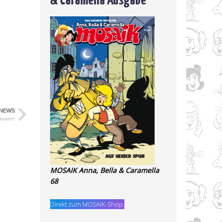
 NEWS
gessen!
MOSAIK Anna, Bella & Caramella
68
Direkt zum MOSAIK-Shop.