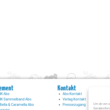
ement
Kontakt
K Abo
Abo Kontakt
K Sammelband Abo
Verlag Kontakt
Um dir ein 
Bella & Caramella Abo
Pressezugang
Geräteinfor