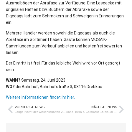
Ausmalbögen der Abrafaxe zur Verfügung. Eine Leseecke mit
originalen Heften bzw. Büchern der Abrafaxe sowie der
Digedags lädt zum Schmökern und Schwelgen in Erinnerungen
ein.
Mehrere Händler werden sowohl die Digedags als auch die
Abrafaxe im Sortiment haben. Gäste können MOSAIK-
Sammlungen zum Verkauf anbieten und kostenfrei bewerten
lassen.
Der Eintritt ist frei. Für das leibliche Wohl wird vor Ort gesorgt
sein.
WANN?
Samstag, 24. Juni 2023
WO?
derBahnhof, Bahnhofstraße 3, 03116 Drebkau
Weitere Informationen findet ihr hier.
VORHERIGE NEWS
NÄCHSTE NEWS
Lange Nacht der Wissenschaften 2023
Anna, Bella & Caramella 15 bis 18 im Kindle-Shop