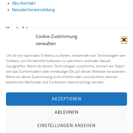
Abo Kontakt
Newsletteranmeldung
Kontakt
Cookie-Zustimmung
Abo Kontakt
verwalten
Verlag Kontakt
Pressezugang
Um dir ein optimales Erlebnis zu bieten, verwenden wir Technologien wie
Cookies, um Geräteinformationen zu speichern und/oder darauf
zuzugreifen. Wenn du diesen Technologien zustimmst, können wir Daten
Soziale Medien
wie das Surfverhalten oder eindeutige IDs auf dieser Website verarbeiten.
Wenn du deine Zustimmung nicht erteilst oder zurückziehst, können
Facebook
bestimmte Merkmale und Funktionen beeinträchtigt werden.
Instagram
X (ehemals Twitter)
YouTube
AKZEPTIEREN
ABLEHNEN
Impressum
Datenschutz
Cookie-Richtlinie
EINSTELLUNGEN ANSEHEN