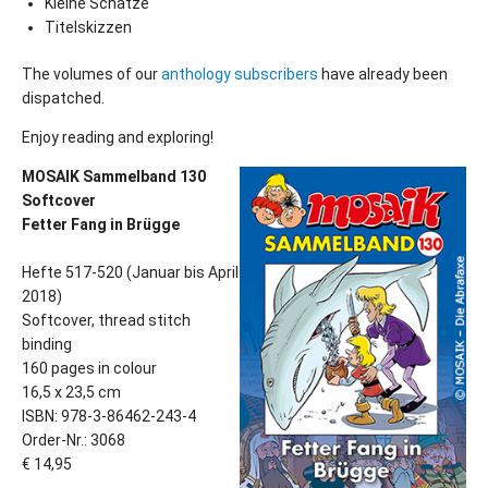
Kleine Schätze
Titelskizzen
The volumes of our
anthology subscribers
have already been
dispatched.
Enjoy reading and exploring!
MOSAIK Sammelband 130
Softcover
Fetter Fang in Brügge
Hefte 517-520 (Januar bis April
2018)
Softcover, thread stitch
binding
160 pages in colour
16,5 x 23,5 cm
ISBN: 978-3-86462-243-4
Order-Nr.: 3068
€ 14,95