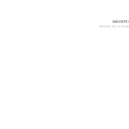
NÄCHSTE
MOSAIK 281 im Kindl