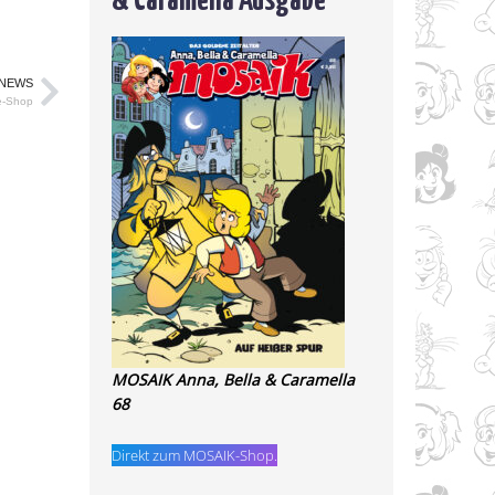
 NEWS
e-Shop
MOSAIK Anna, Bella & Caramella
68
Direkt zum MOSAIK-Shop.