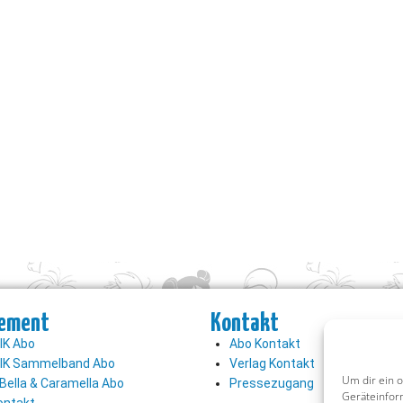
ement
Kontakt
K Abo
Abo Kontakt
K Sammelband Abo
Verlag Kontakt
Um dir ein 
Bella & Caramella Abo
Pressezugang
Geräteinfor