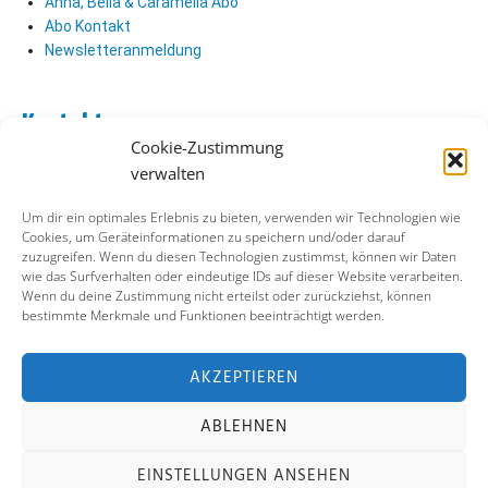
Anna, Bella & Caramella Abo
Abo Kontakt
Newsletteranmeldung
Kontakt
Cookie-Zustimmung
Abo Kontakt
verwalten
Verlag Kontakt
Pressezugang
Um dir ein optimales Erlebnis zu bieten, verwenden wir Technologien wie
Cookies, um Geräteinformationen zu speichern und/oder darauf
zuzugreifen. Wenn du diesen Technologien zustimmst, können wir Daten
Soziale Medien
wie das Surfverhalten oder eindeutige IDs auf dieser Website verarbeiten.
Wenn du deine Zustimmung nicht erteilst oder zurückziehst, können
Facebook
bestimmte Merkmale und Funktionen beeinträchtigt werden.
Instagram
X (ehemals Twitter)
YouTube
AKZEPTIEREN
ABLEHNEN
Impressum
Datenschutz
Cookie-Richtlinie
EINSTELLUNGEN ANSEHEN