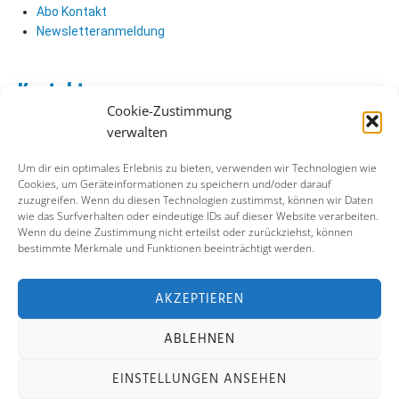
Abo Kontakt
Newsletteranmeldung
Kontakt
Cookie-Zustimmung
Abo Kontakt
verwalten
Verlag Kontakt
Pressezugang
Um dir ein optimales Erlebnis zu bieten, verwenden wir Technologien wie
Cookies, um Geräteinformationen zu speichern und/oder darauf
zuzugreifen. Wenn du diesen Technologien zustimmst, können wir Daten
Soziale Medien
wie das Surfverhalten oder eindeutige IDs auf dieser Website verarbeiten.
Wenn du deine Zustimmung nicht erteilst oder zurückziehst, können
Facebook
bestimmte Merkmale und Funktionen beeinträchtigt werden.
Instagram
X (ehemals Twitter)
YouTube
AKZEPTIEREN
ABLEHNEN
Impressum
Datenschutz
Cookie-Richtlinie
EINSTELLUNGEN ANSEHEN