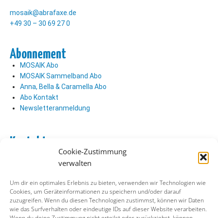
mosaik@abrafaxe.de
+49 30 – 30 69 27 0
Abonnement
MOSAIK Abo
MOSAIK Sammelband Abo
Anna, Bella & Caramella Abo
Abo Kontakt
Newsletteranmeldung
Kontakt
Cookie-Zustimmung
Abo Kontakt
verwalten
Verlag Kontakt
Pressezugang
Um dir ein optimales Erlebnis zu bieten, verwenden wir Technologien wie
Cookies, um Geräteinformationen zu speichern und/oder darauf
zuzugreifen. Wenn du diesen Technologien zustimmst, können wir Daten
Soziale Medien
wie das Surfverhalten oder eindeutige IDs auf dieser Website verarbeiten.
Wenn du deine Zustimmung nicht erteilst oder zurückziehst, können