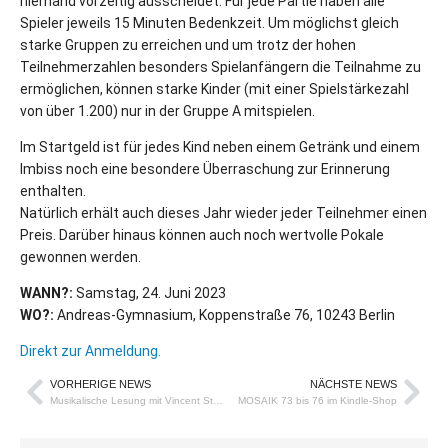
niemand vorzeitig ausscheidet. Für jede Partie haben alle
Spieler jeweils 15 Minuten Bedenkzeit. Um möglichst gleich
starke Gruppen zu erreichen und um trotz der hohen
Teilnehmerzahlen besonders Spielanfängern die Teilnahme zu
ermöglichen, können starke Kinder (mit einer Spielstärkezahl
von über 1.200) nur in der Gruppe A mitspielen.
Im Startgeld ist für jedes Kind neben einem Getränk und einem
Imbiss noch eine besondere Überraschung zur Erinnerung
enthalten.
Natürlich erhält auch dieses Jahr wieder jeder Teilnehmer einen
Preis. Darüber hinaus können auch noch wertvolle Pokale
gewonnen werden.
WANN?:
Samstag, 24. Juni 2023
WO?:
Andreas-Gymnasium, Koppenstraße 76, 10243 Berlin
Direkt zur Anmeldung.
VORHERIGE NEWS
NÄCHSTE NEWS
Musikalische Lesung mit Vincent Strehlow in Berlin
MOSAIK 73 bis 76 im Kindle-Shop