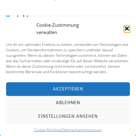
Kontakt
Cookie-Zustimmung
Abo Kontakt
verwalten
Verlag Kontakt
Pressezugang
Um dir ein optimales Erlebnis zu bieten, verwenden wir Technologien wie
Cookies, um Geräteinformationen zu speichern und/oder darauf
zuzugreifen. Wenn du diesen Technologien zustimmst, können wir Daten
Soziale Medien
wie das Surfverhalten oder eindeutige IDs auf dieser Website verarbeiten.
Wenn du deine Zustimmung nicht erteilst oder zurückziehst, können
Facebook
bestimmte Merkmale und Funktionen beeinträchtigt werden.
Instagram
X (ehemals Twitter)
YouTube
AKZEPTIEREN
ABLEHNEN
Impressum
Datenschutz
Cookie-Richtlinie
EINSTELLUNGEN ANSEHEN
Kontakt
Cookie-Richtlinie
Datenschutz
Impressum