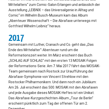
Mittelalters“ zum Comic-Salon Erlangen und anlässlich der
Ausstellung „LEIBNIX – das Universalgenie in Alltag und
Comic“ im Wilhelm Busch-Museum kam das Album
„Abenteuer Wissenschaft – Die Abrafaxe unterwegs mit
Gottfried Wilhelm Leibniz“ heraus.
2017
Gemeinsam mit Luther, Cranach und Co. geht das „Das
Ende des Mittelalter“-Abenteuer rund um die
Reformationszeit weiter. Im März erscheint das Buch
„SCHLAG AUF SCHLAG“ mit den ersten 13 MOSAIK-Folgen
der Reformations-Serie. Am 7. Mai 2017 fährt das MOSAIK-
Team gemeinsam nach Rostock zur Uraufführung der
Abrafaxe-Symphonie von Vincent Strehlow mit den
Rostocker Philharmonikern. Und dann noch ein Jubiläum:
Am 26. Juli erscheint das 500. MOSAIK mit den Abrafaxen
und jede Ausgabe dieses MOSAIK-Heftes ist ein Unikat.
Das Abrafaxe-Kurzgeschichten-Album „Tour de Berlin“
erscheint pünktlich zum Tag der offenen Tür am 2.
Dezember.