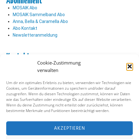
MOSAIK Abo
MOSAIK Sammelband Abo
Anna, Bella & Caramella Abo
Abo Kontakt
Newsletteranmeldung
Kontakt
Cookie-Zustimmung
Abo Kontakt
verwalten
Verlag Kontakt
Pressezugang
Um dir ein optimales Erlebnis zu bieten, verwenden wir Technologien wie
Cookies, um Geräteinformationen zu speichern und/oder darauf
zuzugreifen. Wenn du diesen Technologien zustimmst, können wir Daten
Soziale Medien
wie das Surfverhalten oder eindeutige IDs auf dieser Website verarbeiten.
Wenn du deine Zustimmung nicht erteilst oder zurückziehst, können
Facebook
bestimmte Merkmale und Funktionen beeinträchtigt werden.
Instagram
X (ehemals Twitter)
YouTube
AKZEPTIEREN