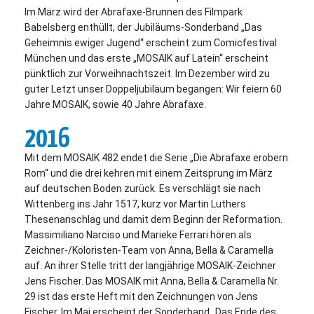
Im März wird der Abrafaxe-Brunnen des Filmpark
Babelsberg enthüllt, der Jubiläums-Sonderband „Das
Geheimnis ewiger Jugend“ erscheint zum Comicfestival
München und das erste „MOSAIK auf Latein“ erscheint
pünktlich zur Vorweihnachtszeit. Im Dezember wird zu
guter Letzt unser Doppeljubiläum begangen: Wir feiern 60
Jahre MOSAIK, sowie 40 Jahre Abrafaxe.
2016
Mit dem MOSAIK 482 endet die Serie „Die Abrafaxe erobern
Rom“ und die drei kehren mit einem Zeitsprung im März
auf deutschen Boden zurück. Es verschlägt sie nach
Wittenberg ins Jahr 1517, kurz vor Martin Luthers
Thesenanschlag und damit dem Beginn der Reformation.
Massimiliano Narciso und Marieke Ferrari hören als
Zeichner-/Koloristen-Team von Anna, Bella & Caramella
auf. An ihrer Stelle tritt der langjährige MOSAIK-Zeichner
Jens Fischer. Das MOSAIK mit Anna, Bella & Caramella Nr.
29 ist das erste Heft mit den Zeichnungen von Jens
Fischer. Im Mai erscheint der Sonderband „Das Ende des