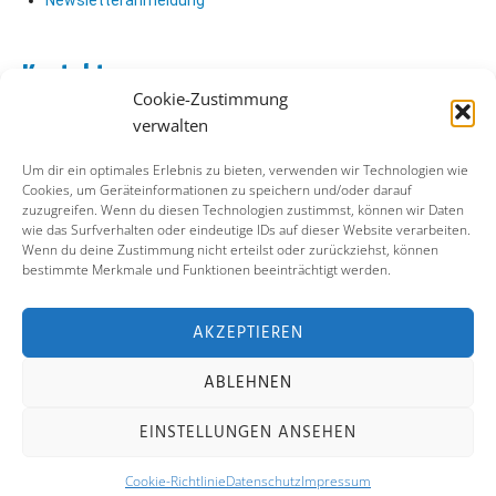
Newsletteranmeldung
Kontakt
Cookie-Zustimmung
Abo Kontakt
verwalten
Verlag Kontakt
Pressezugang
Um dir ein optimales Erlebnis zu bieten, verwenden wir Technologien wie
Cookies, um Geräteinformationen zu speichern und/oder darauf
zuzugreifen. Wenn du diesen Technologien zustimmst, können wir Daten
Soziale Medien
wie das Surfverhalten oder eindeutige IDs auf dieser Website verarbeiten.
Wenn du deine Zustimmung nicht erteilst oder zurückziehst, können
Facebook
bestimmte Merkmale und Funktionen beeinträchtigt werden.
Instagram
X (ehemals Twitter)
YouTube
AKZEPTIEREN
ABLEHNEN
Impressum
Datenschutz
Cookie-Richtlinie
EINSTELLUNGEN ANSEHEN
Kontakt
Cookie-Richtlinie
Datenschutz
Impressum