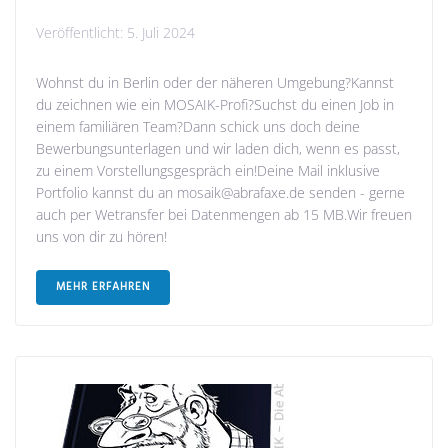
Veröffentlicht:
5. Juli 2024
Wohnst du in Berlin oder der näheren Umgebung?Kannst
du zeichnen wie ein MOSAIK-Profi?Suchst du einen Job in
einem familiären Team?Dann schick uns doch deine
Bewerbungsunterlagen und wir laden dich, wenn es passt,
zu einem Vorstellungsgespräch ein!Deine Mail inklusive
Portfolio kannst du an mosaik@abrafaxe.de senden - gerne
auch per Wetransfer bei Datenmengen ab 15 MB.Wir freuen
uns von dir zu hören!
MEHR ERFAHREN