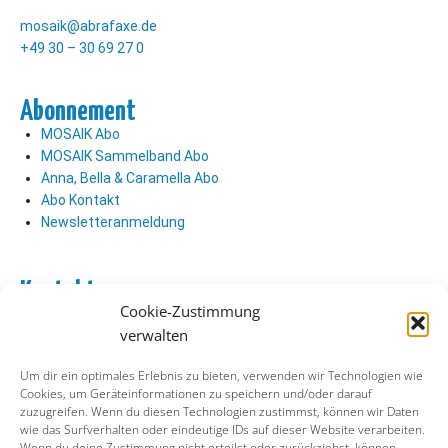
mosaik@abrafaxe.de
+49 30 – 30 69 27 0
Abonnement
MOSAIK Abo
MOSAIK Sammelband Abo
Anna, Bella & Caramella Abo
Abo Kontakt
Newsletteranmeldung
Kontakt
Cookie-Zustimmung
Abo Kontakt
verwalten
Verlag Kontakt
Pressezugang
Um dir ein optimales Erlebnis zu bieten, verwenden wir Technologien wie
Cookies, um Geräteinformationen zu speichern und/oder darauf
zuzugreifen. Wenn du diesen Technologien zustimmst, können wir Daten
Soziale Medien
wie das Surfverhalten oder eindeutige IDs auf dieser Website verarbeiten.
Wenn du deine Zustimmung nicht erteilst oder zurückziehst, können