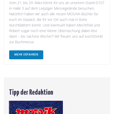
Vom 21. bis 24. März könnt ihr uns an unserem Stand D107
in Halle 3 auf dem Leipziger Messegelände besuchen.
Natürlich haben wir auch alle neuen MOSAIK-Bücher für
euch im Gepäck, die ihr vor Ort auch mal in Ruhe
durchblättern könnt. Und eventuell haben Mechthild und
Robert sogar noch eine kleine Überraschung dabei.Also
dann – bis nächste Woche?! Wir freuen uns auf euch!Direkt
zur Buchmesse.
MEHR ERFAHREN
Tipp der Redaktion