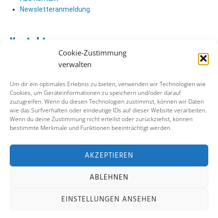
Newsletteranmeldung
Kontakt
Cookie-Zustimmung
Abo Kontakt
verwalten
Verlag Kontakt
Pressezugang
Um dir ein optimales Erlebnis zu bieten, verwenden wir Technologien wie
Cookies, um Geräteinformationen zu speichern und/oder darauf
zuzugreifen. Wenn du diesen Technologien zustimmst, können wir Daten
Soziale Medien
wie das Surfverhalten oder eindeutige IDs auf dieser Website verarbeiten.
Wenn du deine Zustimmung nicht erteilst oder zurückziehst, können
Facebook
bestimmte Merkmale und Funktionen beeinträchtigt werden.
Instagram
X (ehemals Twitter)
YouTube
AKZEPTIEREN
ABLEHNEN
Impressum
Datenschutz
Cookie-Richtlinie
EINSTELLUNGEN ANSEHEN
Kontakt