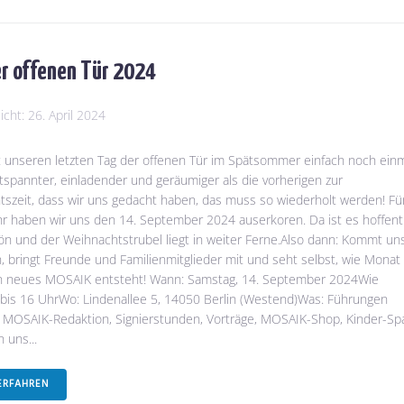
r offenen Tür 2024
licht:
26. April 2024
t unseren letzten Tag der offenen Tür im Spätsommer einfach noch ein
ntspannter, einladender und geräumiger als die vorherigen zur
szeit, dass wir uns gedacht haben, das muss so wiederholt werden! Fü
hr haben wir uns den 14. September 2024 auserkoren. Da ist es hoffent
n und der Weihnachtstrubel liegt in weiter Ferne.Also dann: Kommt un
 bringt Freunde und Familienmitglieder mit und seht selbst, wie Monat 
n neues MOSAIK entsteht! Wann: Samstag, 14. September 2024Wie
 bis 16 UhrWo: Lindenallee 5, 14050 Berlin (Westend)Was: Führungen
 MOSAIK-Redaktion, Signierstunden, Vorträge, MOSAIK-Shop, Kinder-Sp
 uns...
ERFAHREN