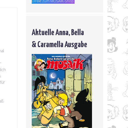
Direkt zum MOSAIK-Shop.
Aktuelle Anna, Bella
& Caramella Ausgabe
mal
r
lich
s
für
aß