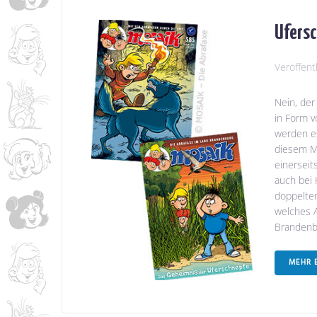
Ufersc
Veröffent
Nein, der
in Form 
werden es
diesem Mo
einerseit
auch bei 
doppelten
welches A
Brandenb
MEHR 