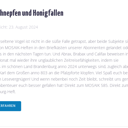
hnepfen und Honigfallen
licht:
23. August 2024
 seltene Vogel ist nicht in die süße Falle getrapst, aber beide Subjekte s
von MOSAIK-Heften in den Briefkästen unserer Abonnenten gelandet od
 in den nächsten Tagen tun. Und Abrax, Brabax und Califax beweisen i
nat mal wieder ihre unglaublichen Zeitreisefähigkeiten, indem sie
s im schönen Land Brandenburg anno 2024 unterwegs sind, zugleich ab
Karl dem Großen anno 803 an die Pfalzpforte klopfen. Viel Spaß euch b
 Lesevergnügen! Und wenn nebenbei noch Zeit bleibt, schreibt uns ger
benteuer euch besser gefallen hat! Direkt zum MOSAIK 585. Direkt zu
urg-Heft.
ERFAHREN