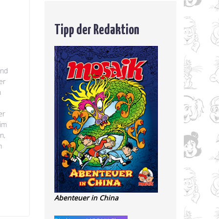
Tipp der Redaktion
ind
er
n
er
eim
n,
m
Abenteuer in China