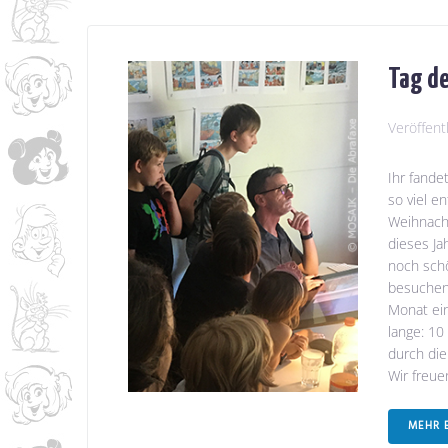
Tag de
Veröffent
Ihr fande
so viel e
Weihnacht
dieses Ja
noch schö
besuchen,
Monat ei
lange: 10
durch die
Wir freuen
MEHR 