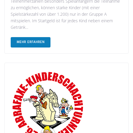
Teilnehmerzahlen besonders Spielanfängern die Teilnahme
zu ermöglichen, können starke Kinder (mit einer
Spielstärkezahl von über 1.200) nur in der Gruppe A
mitspielen. Im Startgeld ist für jedes Kind neben einem
Getränk...
MEHR ERFAHREN