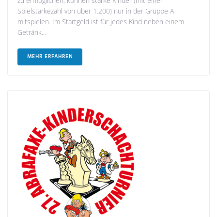
zu ermöglichen, können starke Kinder (mit einer
Spielstärkezahl von über 1.200) nur in der Gruppe A
mitspielen. Im Startgeld ist für jedes Kind neben einem
Getränk...
MEHR ERFAHREN