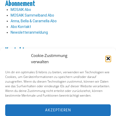
Abonnement
MOSAIK Abo
MOSAIK Sammelband Abo
Anna, Bella & Caramella Abo
Abo Kontakt
Newsletteranmeldung
Kontakt
Cookie-Zustimmung
Abo Kontakt
verwalten
Verlag Kontakt
Pressezugang
Um dir ein optimales Erlebnis zu bieten, verwenden wir Technologien wie
Cookies, um Geräteinformationen zu speichern und/oder darauf
zuzugreifen. Wenn du diesen Technologien zustimmst, können wir Daten
Soziale Medien
wie das Surfverhalten oder eindeutige IDs auf dieser Website verarbeiten.
Wenn du deine Zustimmung nicht erteilst oder zurückziehst, können
Facebook
bestimmte Merkmale und Funktionen beeinträchtigt werden.
Instagram
X (ehemals Twitter)
YouTube
AKZEPTIEREN