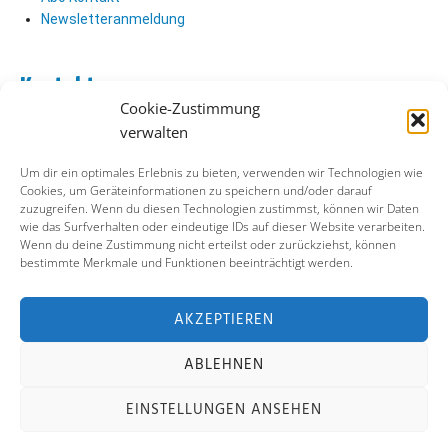
Newsletteranmeldung
Kontakt
Cookie-Zustimmung
Abo Kontakt
verwalten
Verlag Kontakt
Pressezugang
Um dir ein optimales Erlebnis zu bieten, verwenden wir Technologien wie
Cookies, um Geräteinformationen zu speichern und/oder darauf
zuzugreifen. Wenn du diesen Technologien zustimmst, können wir Daten
Soziale Medien
wie das Surfverhalten oder eindeutige IDs auf dieser Website verarbeiten.
Wenn du deine Zustimmung nicht erteilst oder zurückziehst, können
Facebook
bestimmte Merkmale und Funktionen beeinträchtigt werden.
Instagram
X (ehemals Twitter)
YouTube
AKZEPTIEREN
ABLEHNEN
Impressum
Datenschutz
Cookie-Richtlinie
EINSTELLUNGEN ANSEHEN
Kontakt