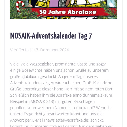
MOSAIK-Adventskalender Tag 7
Veröffentlicht:
7. Dezember 2024
Viele, viele Wegbegleiter, prominente Gäste und sogar
einige Bösewichte haben uns schon Grüße zu unserem
großen Jubiläum geschickt! An jedem Tag unseres
Adventskalenders zeigen wir euch einen Gruß. Kaiserliche
Grüße überbringt dieser hohe Herr mit seinem roten Bart.
Schließlich haben ihm die Abrafaxe anno dunnemals (zum
Beispiel im MOSAIK 213) mit guten Ratschlägen
geholfen!Unter welchem Namen ist er bekannt? Wenn ihr
unsere Frage richtig beantworten könnt und uns die
Antwort per E-Mail (newsletter@abrafaxe.de) schickt,
kommt ihr in unseren großen Lostopf. Aus dem ziehen wir