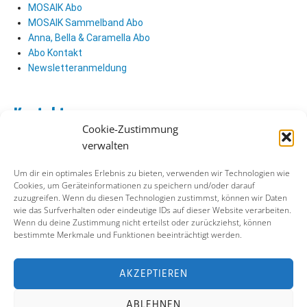
MOSAIK Abo
MOSAIK Sammelband Abo
Anna, Bella & Caramella Abo
Abo Kontakt
Newsletteranmeldung
Kontakt
Cookie-Zustimmung
Abo Kontakt
verwalten
Verlag Kontakt
Pressezugang
Um dir ein optimales Erlebnis zu bieten, verwenden wir Technologien wie
Cookies, um Geräteinformationen zu speichern und/oder darauf
zuzugreifen. Wenn du diesen Technologien zustimmst, können wir Daten
Soziale Medien
wie das Surfverhalten oder eindeutige IDs auf dieser Website verarbeiten.
Wenn du deine Zustimmung nicht erteilst oder zurückziehst, können
Facebook
bestimmte Merkmale und Funktionen beeinträchtigt werden.
Instagram
X (ehemals Twitter)
YouTube
AKZEPTIEREN
ABLEHNEN