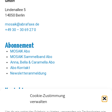
GmbH
Lindenallee 5
14050 Berlin
mosaik@abrafaxe.de
+49 30 – 30 69 27 0
Abonnement
MOSAIK Abo
MOSAIK Sammelband Abo
Anna, Bella & Caramella Abo
Abo Kontakt
Newsletteranmeldung
Kontakt
Cookie-Zustimmung
Abo Kontakt
verwalten
Verlag Kontakt
Pressezugang
Um dir ein optimales Erlebnis zu bieten, verwenden wir Technologien wie