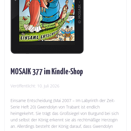
MOSAIK 377 im Kindle-Shop
Veröffentlicht:
10. Juli 2026
Einsame Entscheidung (Mai 2007 – Im Labyrinth der Zeit-
Serie Heft 20) Gwendolyn von Trabant ist endlich
heimgekehrt. Sie trägt das Großsiegel von Burgund bei sich
und selbst der König erkennt sie als rechtmäßige Herzogin
an. Allerdings besteht der König darauf, dass Gwendolyn