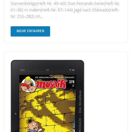
Sonnenkönigs(Heft-Nr. 49–60) Don-Ferrando-Serie(Heft-Nr.
61–96) In Indien(Heft-Nr. 97–144) Jagd nach Eldorado(Heft-
Nr. 255–282) Im...
MEHR ERFAHREN