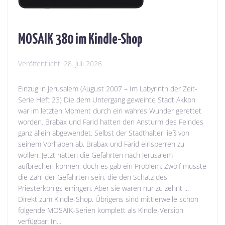
MOSAIK 380 im Kindle-Shop
Veröffentlicht:
28. Juli 2026
Einzug in Jerusalem (August 2007 – Im Labyrinth der Zeit-
Serie Heft 23) Die dem Untergang geweihte Stadt Akkon
war im letzten Moment durch ein wahres Wunder gerettet
worden. Brabax und Farid hatten den Ansturm des Feindes
ganz allein abgewendet. Selbst der Stadthalter ließ von
seinem Vorhaben ab, Brabax und Farid einsperren zu
wollen. Jetzt hätten die Gefährten nach Jerusalem
aufbrechen können, doch es gab ein Problem: Zwölf musste
die Zahl der Gefährten sein, die den Schatz des
Priesterkönigs erringen. Aber sie waren nur zu zehnt ...
Direkt zum Kindle-Shop. Übrigens sind mittlerweile schon
folgende MOSAIK-Serien komplett als Kindle-Version
verfügbar: In...