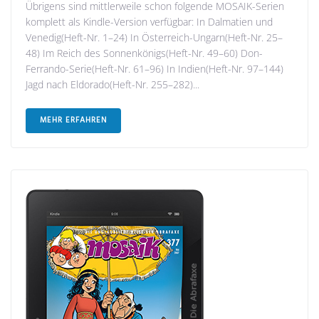
Übrigens sind mittlerweile schon folgende MOSAIK-Serien
komplett als Kindle-Version verfügbar: In Dalmatien und
Venedig(Heft-Nr. 1–24) In Österreich-Ungarn(Heft-Nr. 25–
48) Im Reich des Sonnenkönigs(Heft-Nr. 49–60) Don-
Ferrando-Serie(Heft-Nr. 61–96) In Indien(Heft-Nr. 97–144)
Jagd nach Eldorado(Heft-Nr. 255–282)...
MEHR ERFAHREN