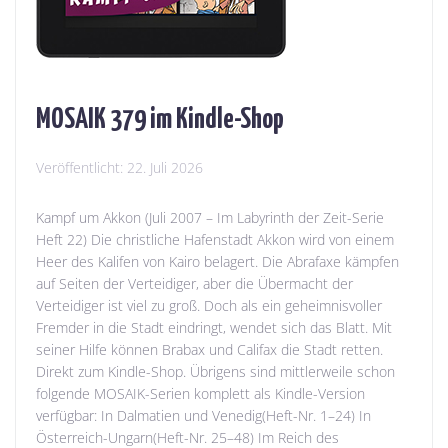
MOSAIK 379 im Kindle-Shop
Veröffentlicht:
22. Juli 2026
Kampf um Akkon (Juli 2007 – Im Labyrinth der Zeit-Serie
Heft 22) Die christliche Hafenstadt Akkon wird von einem
Heer des Kalifen von Kairo belagert. Die Abrafaxe kämpfen
auf Seiten der Verteidiger, aber die Übermacht der
Verteidiger ist viel zu groß. Doch als ein geheimnisvoller
Fremder in die Stadt eindringt, wendet sich das Blatt. Mit
seiner Hilfe können Brabax und Califax die Stadt retten.
Direkt zum Kindle-Shop. Übrigens sind mittlerweile schon
folgende MOSAIK-Serien komplett als Kindle-Version
verfügbar: In Dalmatien und Venedig(Heft-Nr. 1–24) In
Österreich-Ungarn(Heft-Nr. 25–48) Im Reich des