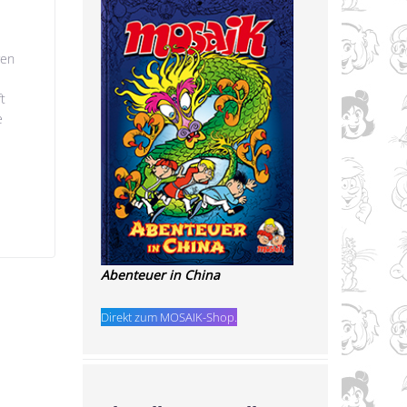
ren
t
e
Abenteuer in China
Direkt zum MOSAIK-Shop.