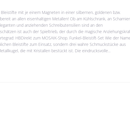
Bleistifte mit je einem Magneten in einer silbernen, goldenen bzw.
fbereit an allen eisenhaltigen Metallen! Ob am Kühlschrank, an Scharnie
eleganten und anziehenden Schreibutensilien sind an den
schätzen ist auch der Spieltrieb, der durch die magische Anziehungskraf
ärtegrad: HBDirekt zum MOSAIK-Shop. Funkel-Bleistift-Set Wie der Nam
lichen Bleistifte zum Einsatz, sondern drei wahre Schmuckstücke aus
lkugel, die mit Kristallen bestückt ist. Die eindrucksvolle...