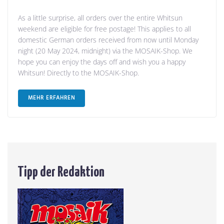
As a little surprise, all orders over the entire Whitsun
weekend are eligible for free postage! This applies to all
domestic German orders received from now until Monday
night (20 May 2024, midnight) via the MOSAIK-Shop. We
hope you can enjoy the days off and wish you a happy
Whitsun! Directly to the MOSAIK-Shop.
MEHR ERFAHREN
Tipp der Redaktion