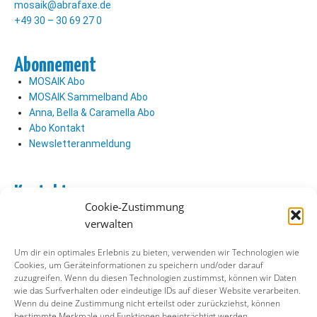
mosaik@abrafaxe.de
+49 30 – 30 69 27 0
Abonnement
MOSAIK Abo
MOSAIK Sammelband Abo
Anna, Bella & Caramella Abo
Abo Kontakt
Newsletteranmeldung
Kontakt
Cookie-Zustimmung
Abo Kontakt
verwalten
Verlag Kontakt
Pressezugang
Um dir ein optimales Erlebnis zu bieten, verwenden wir Technologien wie
Cookies, um Geräteinformationen zu speichern und/oder darauf
zuzugreifen. Wenn du diesen Technologien zustimmst, können wir Daten
Soziale Medien
wie das Surfverhalten oder eindeutige IDs auf dieser Website verarbeiten.
Wenn du deine Zustimmung nicht erteilst oder zurückziehst, können
Facebook
bestimmte Merkmale und Funktionen beeinträchtigt werden.