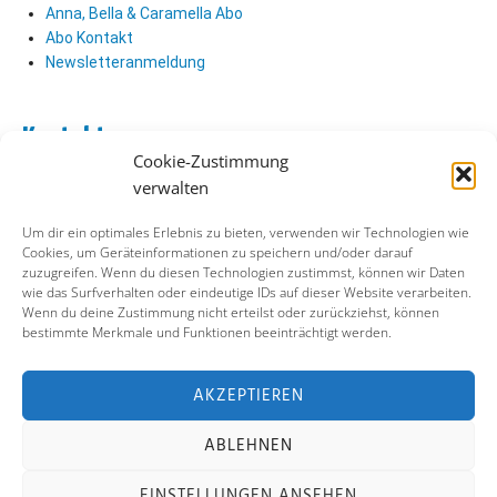
Anna, Bella & Caramella Abo
Abo Kontakt
Newsletteranmeldung
Kontakt
Cookie-Zustimmung
Abo Kontakt
verwalten
Verlag Kontakt
Pressezugang
Um dir ein optimales Erlebnis zu bieten, verwenden wir Technologien wie
Cookies, um Geräteinformationen zu speichern und/oder darauf
zuzugreifen. Wenn du diesen Technologien zustimmst, können wir Daten
Soziale Medien
wie das Surfverhalten oder eindeutige IDs auf dieser Website verarbeiten.
Wenn du deine Zustimmung nicht erteilst oder zurückziehst, können
Facebook
bestimmte Merkmale und Funktionen beeinträchtigt werden.
Instagram
X (ehemals Twitter)
YouTube
AKZEPTIEREN
ABLEHNEN
Impressum
Datenschutz
Cookie-Richtlinie
EINSTELLUNGEN ANSEHEN