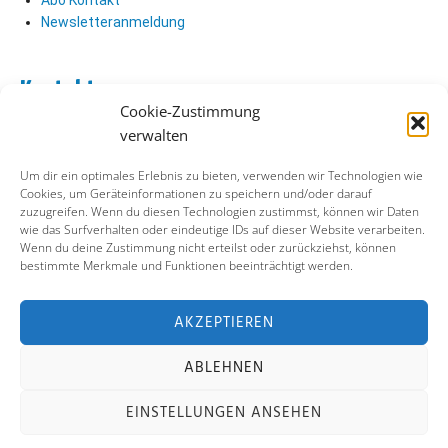
Abo Kontakt
Newsletteranmeldung
Kontakt
Cookie-Zustimmung
Abo Kontakt
verwalten
Verlag Kontakt
Pressezugang
Um dir ein optimales Erlebnis zu bieten, verwenden wir Technologien wie
Cookies, um Geräteinformationen zu speichern und/oder darauf
zuzugreifen. Wenn du diesen Technologien zustimmst, können wir Daten
Soziale Medien
wie das Surfverhalten oder eindeutige IDs auf dieser Website verarbeiten.
Wenn du deine Zustimmung nicht erteilst oder zurückziehst, können
Facebook
bestimmte Merkmale und Funktionen beeinträchtigt werden.
Instagram
X (ehemals Twitter)
YouTube
AKZEPTIEREN
ABLEHNEN
Impressum
Datenschutz
Cookie-Richtlinie
EINSTELLUNGEN ANSEHEN