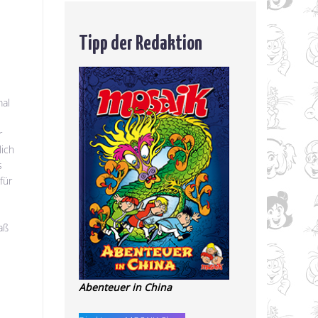
Tipp der Redaktion
mal
r
lich
s
für
aß
Abenteuer in China