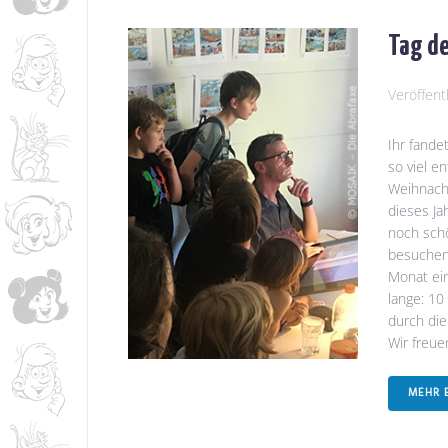
Tag de
Veröffent
Ihr fande
so viel e
Weihnacht
dieses Ja
noch schö
besuchen,
Monat ei
lange: 10
durch die
Wir freuen
MEHR 