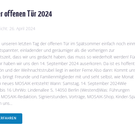
r offenen Tür 2024
licht:
26. April 2024
t unseren letzten Tag der offenen Tür im Spätsommer einfach noch ein
ntspannter, einladender und geräumiger als die vorherigen zur
szeit, dass wir uns gedacht haben, das muss so wiederholt werden! Fü
hr haben wir uns den 14. September 2024 auserkoren. Da ist es hoffent
n und der Weihnachtstrubel liegt in weiter Ferne.Also dann: Kommt un
 bringt Freunde und Familienmitglieder mit und seht selbst, wie Monat 
n neues MOSAIK entsteht! Wann: Samstag, 14. September 2024Wie
 bis 16 UhrWo: Lindenallee 5, 14050 Berlin (Westend)Was: Führungen
 MOSAIK-Redaktion, Signierstunden, Vorträge, MOSAIK-Shop, Kinder-Sp
 uns...
ERFAHREN