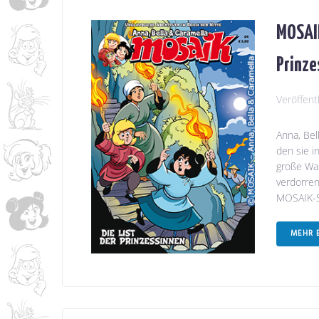
MOSAIK
Prinze
Veröffent
Anna, Bel
den sie i
große Wa
verdorren
MOSAIK-
MEHR 