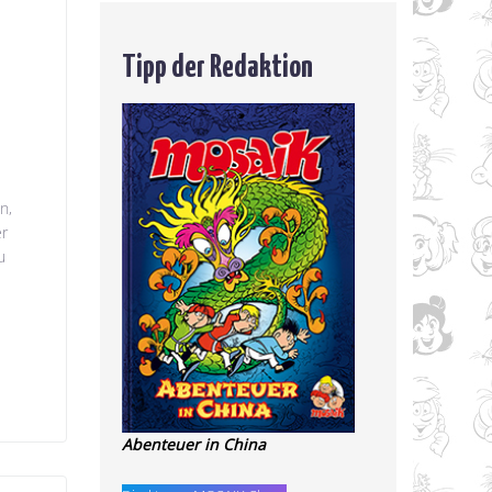
Tipp der Redaktion
n,
er
u
Abenteuer in China