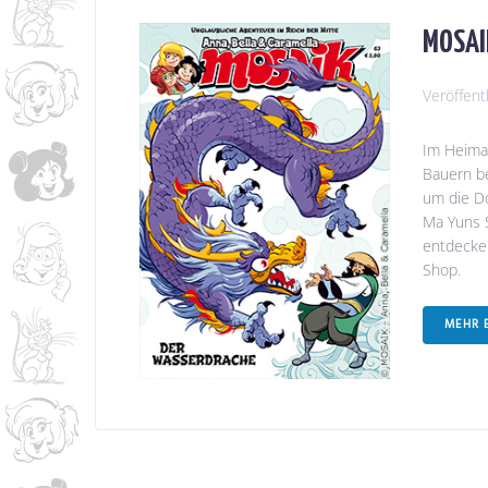
MOSAIK
Veröffent
Im Heimat
Bauern b
um die Do
Ma Yuns S
entdecke
Shop.
MEHR 