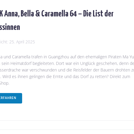
 Anna, Bella & Caramella 64 – Die List der
ssinnen
licht:
25. April 2025
la und Caramella trafen in Guangzhou auf den ehemaligen Piraten Ma Yu
n sein Heimatdorf begleiteten. Dort war ein Unglück geschehen, denn d
sserdrache war verschwunden und die Reisfelder der Bauern drohten z
. Wird es ihnen gelingen die Ernte und das Dorf zu retten? Direkt zum
Shop.
ERFAHREN