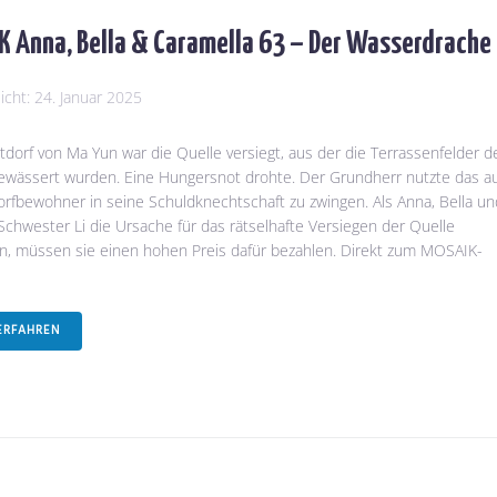
 Anna, Bella & Caramella 63 – Der Wasserdrache
licht:
24. Januar 2025
dorf von Ma Yun war die Quelle versiegt, aus der die Terrassenfelder d
ewässert wurden. Eine Hungersnot drohte. Der Grundherr nutzte das au
rfbewohner in seine Schuldknechtschaft zu zwingen. Als Anna, Bella un
chwester Li die Ursache für das rätselhafte Versiegen der Quelle
n, müssen sie einen hohen Preis dafür bezahlen. Direkt zum MOSAIK-
ERFAHREN