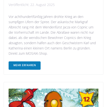
Veröffentlicht:
22. August 2025
Vor achthundertfünfzig Jahren drohte Krieg an den
sumpfigen Ufern der Spree. Der askanische Markgraf
Albrecht rang mit dem Wendenfürst Jacza von Copnic um
die Vorherrschaft im Lande. Die Abrafaxe waren nicht nur
dabei, als die wendischen Bewohner Copnics den Krieg
absagten, sondern halfen auch den Geschwistern Karl und
Katherina einen kleinen Ort namens Berlin zu gründen.
Direkt zum MOSAIK-Shop.
MEHR ERFAHREN