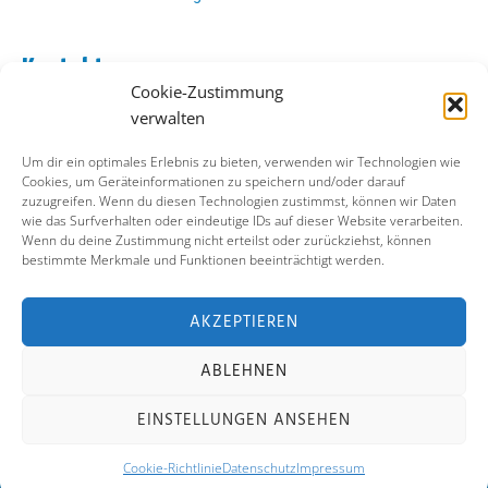
Kontakt
Cookie-Zustimmung
Abo Kontakt
verwalten
Verlag Kontakt
Pressezugang
Um dir ein optimales Erlebnis zu bieten, verwenden wir Technologien wie
Cookies, um Geräteinformationen zu speichern und/oder darauf
zuzugreifen. Wenn du diesen Technologien zustimmst, können wir Daten
Soziale Medien
wie das Surfverhalten oder eindeutige IDs auf dieser Website verarbeiten.
Wenn du deine Zustimmung nicht erteilst oder zurückziehst, können
Facebook
bestimmte Merkmale und Funktionen beeinträchtigt werden.
Instagram
X (ehemals Twitter)
YouTube
AKZEPTIEREN
ABLEHNEN
Impressum
Datenschutz
Cookie-Richtlinie
EINSTELLUNGEN ANSEHEN
Kontakt
Cookie-Richtlinie
Datenschutz
Impressum