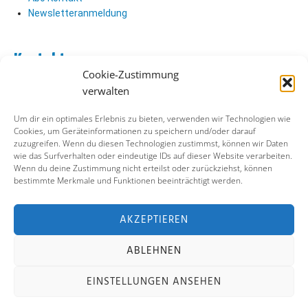
Newsletteranmeldung
Kontakt
Cookie-Zustimmung
Abo Kontakt
verwalten
Verlag Kontakt
Pressezugang
Um dir ein optimales Erlebnis zu bieten, verwenden wir Technologien wie
Cookies, um Geräteinformationen zu speichern und/oder darauf
zuzugreifen. Wenn du diesen Technologien zustimmst, können wir Daten
Soziale Medien
wie das Surfverhalten oder eindeutige IDs auf dieser Website verarbeiten.
Wenn du deine Zustimmung nicht erteilst oder zurückziehst, können
Facebook
bestimmte Merkmale und Funktionen beeinträchtigt werden.
Instagram
X (ehemals Twitter)
YouTube
AKZEPTIEREN
ABLEHNEN
Impressum
Datenschutz
Cookie-Richtlinie
EINSTELLUNGEN ANSEHEN
Kontakt