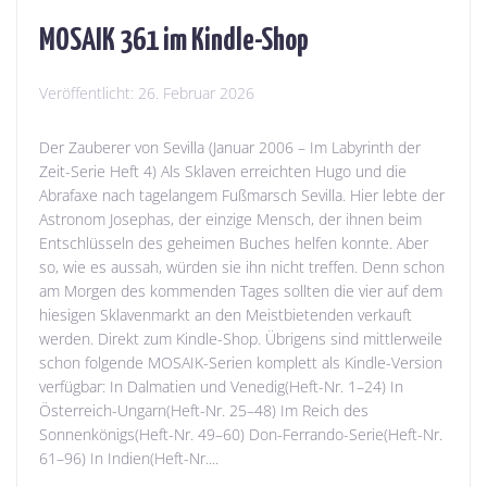
MOSAIK 361 im Kindle-Shop
Veröffentlicht:
26. Februar 2026
Der Zauberer von Sevilla (Januar 2006 – Im Labyrinth der
Zeit-Serie Heft 4) Als Sklaven erreichten Hugo und die
Abrafaxe nach tagelangem Fußmarsch Sevilla. Hier lebte der
Astronom Josephas, der einzige Mensch, der ihnen beim
Entschlüsseln des geheimen Buches helfen konnte. Aber
so, wie es aussah, würden sie ihn nicht treffen. Denn schon
am Morgen des kommenden Tages sollten die vier auf dem
hiesigen Sklavenmarkt an den Meistbietenden verkauft
werden. Direkt zum Kindle-Shop. Übrigens sind mittlerweile
schon folgende MOSAIK-Serien komplett als Kindle-Version
verfügbar: In Dalmatien und Venedig(Heft-Nr. 1–24) In
Österreich-Ungarn(Heft-Nr. 25–48) Im Reich des
Sonnenkönigs(Heft-Nr. 49–60) Don-Ferrando-Serie(Heft-Nr.
61–96) In Indien(Heft-Nr....