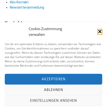
Abo Kontakt
Newsletteranmeldung
Kontakt
Cookie-Zustimmung
Abo Kontakt
verwalten
Verlag Kontakt
Pressezugang
Um dir ein optimales Erlebnis zu bieten, verwenden wir Technologien wie
Cookies, um Geräteinformationen zu speichern und/oder darauf
zuzugreifen. Wenn du diesen Technologien zustimmst, können wir Daten
Soziale Medien
wie das Surfverhalten oder eindeutige IDs auf dieser Website verarbeiten.
Wenn du deine Zustimmung nicht erteilst oder zurückziehst, können
Facebook
bestimmte Merkmale und Funktionen beeinträchtigt werden.
Instagram
X (ehemals Twitter)
YouTube
AKZEPTIEREN
ABLEHNEN
Impressum
Datenschutz
Cookie-Richtlinie
EINSTELLUNGEN ANSEHEN