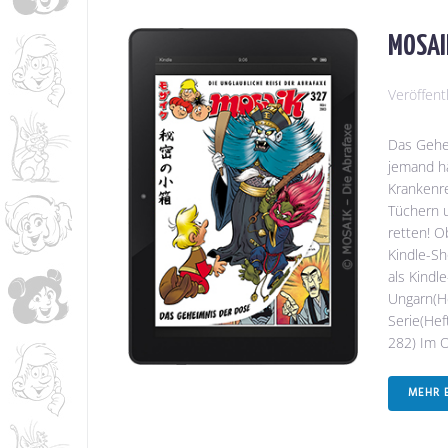
MOSAIK
Veröffent
Das Gehei
jemand h
Krankenre
Tüchern 
retten! O
Kindle-Sh
als Kindl
Ungarn(He
Serie(Hef
282) Im O
MEHR 