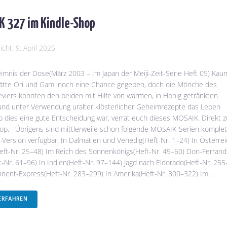
 327 im Kindle-Shop
licht:
9. April 2025
mnis der Dose(März 2003 – Im Japan der Meiji-Zeit-Serie Heft 05) Kau
ätte Ori und Gami noch eine Chance gegeben, doch die Mönche des
viers konnten den beiden mit Hilfe von warmen, in Honig getränkten
und unter Verwendung uralter klösterlicher Geheimrezepte das Leben
b dies eine gute Entscheidung war, verrät euch dieses MOSAIK. Direkt 
op. Übrigens sind mittlerweile schon folgende MOSAIK-Serien komplet
e-Version verfügbar: In Dalmatien und Venedig(Heft-Nr. 1–24) In Österrei
ft-Nr. 25–48) Im Reich des Sonnenkönigs(Heft-Nr. 49–60) Don-Ferrand
t-Nr. 61–96) In Indien(Heft-Nr. 97–144) Jagd nach Eldorado(Heft-Nr. 255
rient-Express(Heft-Nr. 283–299) In Amerika(Heft-Nr. 300–322) Im...
ERFAHREN