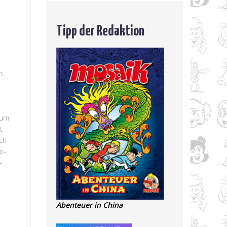
Tipp der Redaktion
m
zum
t
ch-
o-
–
Abenteuer in China