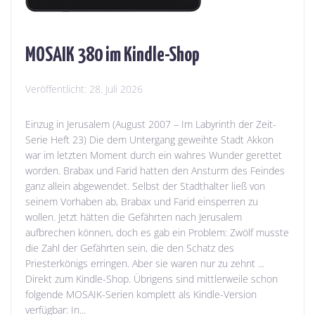
MOSAIK 380 im Kindle-Shop
Veröffentlicht:
28. Juli 2026
Einzug in Jerusalem (August 2007 – Im Labyrinth der Zeit-
Serie Heft 23) Die dem Untergang geweihte Stadt Akkon
war im letzten Moment durch ein wahres Wunder gerettet
worden. Brabax und Farid hatten den Ansturm des Feindes
ganz allein abgewendet. Selbst der Stadthalter ließ von
seinem Vorhaben ab, Brabax und Farid einsperren zu
wollen. Jetzt hätten die Gefährten nach Jerusalem
aufbrechen können, doch es gab ein Problem: Zwölf musste
die Zahl der Gefährten sein, die den Schatz des
Priesterkönigs erringen. Aber sie waren nur zu zehnt ...
Direkt zum Kindle-Shop. Übrigens sind mittlerweile schon
folgende MOSAIK-Serien komplett als Kindle-Version
verfügbar: In...