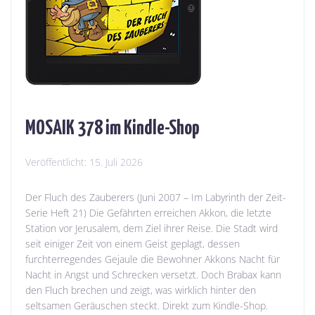
MOSAIK 378 im Kindle-Shop
Veröffentlicht:
15. Juli 2026
Der Fluch des Zauberers (Juni 2007 – Im Labyrinth der Zeit-
Serie Heft 21) Die Gefährten erreichen Akkon, die letzte
Station vor Jerusalem, dem Ziel ihrer Reise. Die Stadt wird
seit einiger Zeit von einem Geist geplagt, dessen
furchterregendes Gejaule die Bewohner Akkons Nacht für
Nacht in Angst und Schrecken versetzt. Doch Brabax kann
den Fluch brechen und zeigt, was wirklich hinter den
seltsamen Geräuschen steckt. Direkt zum Kindle-Shop.