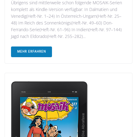
Übrigens sind mittlerweile schon folgende MOSAIK-Serien
komplett als Kindle-Version verfügbar: In Dalmatien und
Venedig(Heft-Nr. 1–24) In Österreich-Ungarn(Heft-Nr. 25–
48) Im Reich des Sonnenkönigs(Heft-Nr. 49–60) Don-
Ferrando-Serie(Heft-Nr. 61–96) In Indien(Heft-Nr. 97–144)
Jagd nach Eldorado(Heft-Nr. 255–282)...
MEHR ERFAHREN