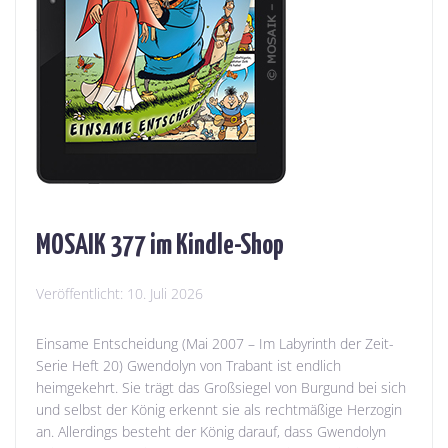
MOSAIK 377 im Kindle-Shop
Veröffentlicht:
10. Juli 2026
Einsame Entscheidung (Mai 2007 – Im Labyrinth der Zeit-
Serie Heft 20) Gwendolyn von Trabant ist endlich
heimgekehrt. Sie trägt das Großsiegel von Burgund bei sich
und selbst der König erkennt sie als rechtmäßige Herzogin
an. Allerdings besteht der König darauf, dass Gwendolyn