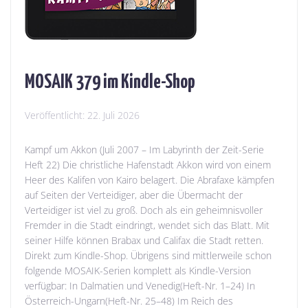
MOSAIK 379 im Kindle-Shop
Veröffentlicht:
22. Juli 2026
Kampf um Akkon (Juli 2007 – Im Labyrinth der Zeit-Serie
Heft 22) Die christliche Hafenstadt Akkon wird von einem
Heer des Kalifen von Kairo belagert. Die Abrafaxe kämpfen
auf Seiten der Verteidiger, aber die Übermacht der
Verteidiger ist viel zu groß. Doch als ein geheimnisvoller
Fremder in die Stadt eindringt, wendet sich das Blatt. Mit
seiner Hilfe können Brabax und Califax die Stadt retten.
Direkt zum Kindle-Shop. Übrigens sind mittlerweile schon
folgende MOSAIK-Serien komplett als Kindle-Version
verfügbar: In Dalmatien und Venedig(Heft-Nr. 1–24) In
Österreich-Ungarn(Heft-Nr. 25–48) Im Reich des