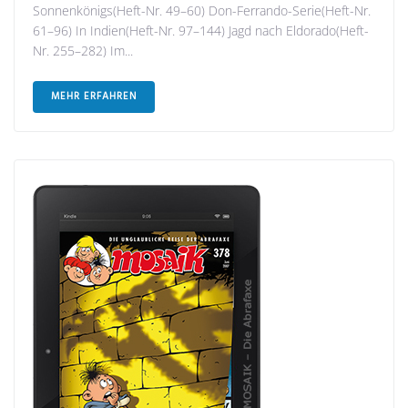
Sonnenkönigs(Heft-Nr. 49–60) Don-Ferrando-Serie(Heft-Nr.
61–96) In Indien(Heft-Nr. 97–144) Jagd nach Eldorado(Heft-
Nr. 255–282) Im...
MEHR ERFAHREN