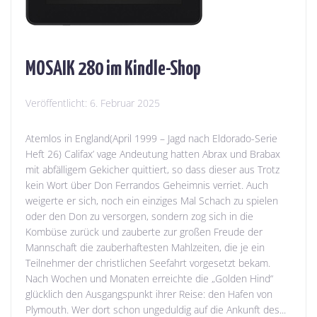
MOSAIK 280 im Kindle-Shop
Veröffentlicht:
6. Februar 2025
Atemlos in England(April 1999 – Jagd nach Eldorado-Serie
Heft 26) Califax’ vage Andeutung hatten Abrax und Brabax
mit abfälligem Gekicher quittiert, so dass dieser aus Trotz
kein Wort über Don Ferrandos Geheimnis verriet. Auch
weigerte er sich, noch ein einziges Mal Schach zu spielen
oder den Don zu versorgen, sondern zog sich in die
Kombüse zurück und zauberte zur großen Freude der
Mannschaft die zauberhaftesten Mahlzeiten, die je ein
Teilnehmer der christlichen Seefahrt vorgesetzt bekam.
Nach Wochen und Monaten erreichte die „Golden Hind“
glücklich den Ausgangspunkt ihrer Reise: den Hafen von
Plymouth. Wer dort schon ungeduldig auf die Ankunft des...