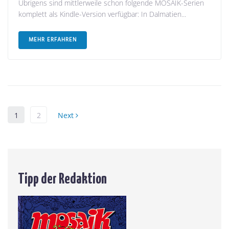
Übrigens sind mittlerweile schon folgende MOSAIK-Serien
komplett als Kindle-Version verfügbar: In Dalmatien...
MEHR ERFAHREN
1
2
Next
Tipp der Redaktion