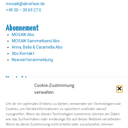
mosaik@abrafaxe.de
+49 30 – 30 69 27 0
Abonnement
MOSAIK Abo
MOSAIK Sammelband Abo
Anna, Bella & Caramella Abo
Abo Kontakt
Newsletteranmeldung
Kontakt
Cookie-Zustimmung
Abo Kontakt
verwalten
Verlag Kontakt
Pressezugang
Um dir ein optimales Erlebnis zu bieten, verwenden wir Technologien wie
Cookies, um Geräteinformationen zu speichern und/oder darauf
zuzugreifen. Wenn du diesen Technologien zustimmst, können wir Daten
Soziale Medien
wie das Surfverhalten oder eindeutige IDs auf dieser Website verarbeiten.
Wenn du deine Zustimmung nicht erteilst oder zurückziehst, können
Facebook