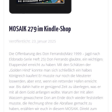
MOSAIK 279 im Kindle-Shop
Veröffentlicht:
23. Januar 2025
Die Offenbarung des Don Ferrando(März 1999 – Jagd nach
Eldorado-Serie Heft 25) Don Ferrando glaubte, ein wichtiges
Etappenziel erreicht zu haben: Mit den Schätzen der
„Golden Hind“ konnte man sich schließlich ein halbes
Königreich kaufen! Er musste nur noch die Meuterer
loswerden, aber erst, wenn ein rettender Hafen erreicht
war. Bis dahin hatte er genügend Zeit zu überlegen, was er
mit all dem Gold anfangen wollte. Warum der mit allen
Wassern gewaschene Don am Ende doch wieder feststellen
musste, die Rechnung ohne die Abrafaxe gemacht zu
haben, erzählen wir euch in diesem MOSAIK. Direkt zum