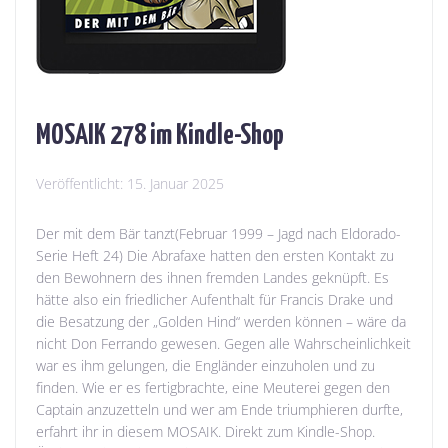
MOSAIK 278 im Kindle-Shop
Veröffentlicht:
15. Januar 2025
Der mit dem Bär tanzt(Februar 1999 – Jagd nach Eldorado-
Serie Heft 24) Die Abrafaxe hatten den ersten Kontakt zu
den Bewohnern des ihnen fremden Landes geknüpft. Es
hätte also ein friedlicher Aufenthalt für Francis Drake und
die Besatzung der „Golden Hind“ werden können – wäre da
nicht Don Ferrando gewesen. Gegen alle Wahrscheinlichkeit
war es ihm gelungen, die Engländer einzuholen und zu
finden. Wie er es fertigbrachte, eine Meuterei gegen den
Captain anzuzetteln und wer am Ende triumphieren durfte,
erfahrt ihr in diesem MOSAIK. Direkt zum Kindle-Shop.