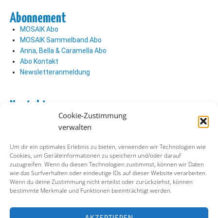
Abonnement
MOSAIK Abo
MOSAIK Sammelband Abo
Anna, Bella & Caramella Abo
Abo Kontakt
Newsletteranmeldung
Kontakt
Cookie-Zustimmung
Abo Kontakt
verwalten
Verlag Kontakt
Pressezugang
Um dir ein optimales Erlebnis zu bieten, verwenden wir Technologien wie
Cookies, um Geräteinformationen zu speichern und/oder darauf
zuzugreifen. Wenn du diesen Technologien zustimmst, können wir Daten
Soziale Medien
wie das Surfverhalten oder eindeutige IDs auf dieser Website verarbeiten.
Wenn du deine Zustimmung nicht erteilst oder zurückziehst, können
Facebook
bestimmte Merkmale und Funktionen beeinträchtigt werden.
Instagram
X (ehemals Twitter)
YouTube