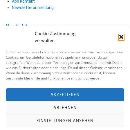
Abo Kontakt
Newsletteranmeldung
Kontakt
Cookie-Zustimmung
Abo Kontakt
verwalten
Verlag Kontakt
Pressezugang
Um dir ein optimales Erlebnis zu bieten, verwenden wir Technologien wie
Cookies, um Geräteinformationen zu speichern und/oder darauf
zuzugreifen. Wenn du diesen Technologien zustimmst, können wir Daten
Soziale Medien
wie das Surfverhalten oder eindeutige IDs auf dieser Website verarbeiten.
Wenn du deine Zustimmung nicht erteilst oder zurückziehst, können
Facebook
bestimmte Merkmale und Funktionen beeinträchtigt werden.
Instagram
X (ehemals Twitter)
YouTube
AKZEPTIEREN
ABLEHNEN
Impressum
Datenschutz
Cookie-Richtlinie
EINSTELLUNGEN ANSEHEN