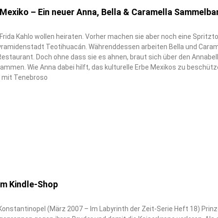
 Mexiko – Ein neuer Anna, Bella & Caramella Sammelba
Frida Kahlo wollen heiraten. Vorher machen sie aber noch eine Spritzt
yramidenstadt Teotihuacán. Währenddessen arbeiten Bella und Carame
estaurant. Doch ohne dass sie es ahnen, braut sich über den Annabel
ammen. Wie Anna dabei hilft, das kulturelle Erbe Mexikos zu beschütz
ch mit Tenebroso
m Kindle-Shop
onstantinopel (März 2007 – Im Labyrinth der Zeit-Serie Heft 18) Prin