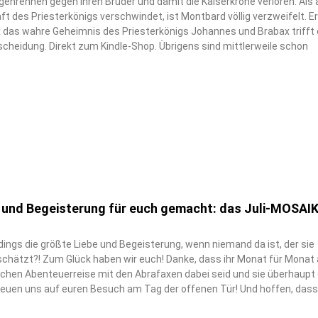
enrennen gegen ihren Bruder und damit die Kaiserkrone verloren. Als
t des Priesterkönigs verschwindet, ist Montbard völlig verzweifelt. Er
 das wahre Geheimnis des Priesterkönigs Johannes und Brabax trifft 
scheidung. Direkt zum Kindle-Shop. Übrigens sind mittlerweile schon
be und Begeisterung für euch gemacht: das Juli-MOSAIK
dings die größte Liebe und Begeisterung, wenn niemand da ist, der sie
hätzt?! Zum Glück haben wir euch! Danke, dass ihr Monat für Monat 
ichen Abenteuerreise mit den Abrafaxen dabei seid und sie überhaupt 
freuen uns auf euren Besuch am Tag der offenen Tür! Und hoffen, dass 