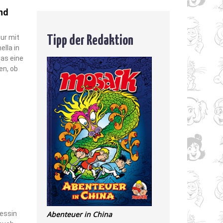
nd
Tipp der Redaktion
our mit
lla in
las eine
en, ob
Abenteuer in China
zessin