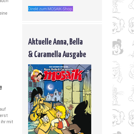
 auch
Direkt zum MOSAIK-Shop.
eine
Aktuelle Anna, Bella
& Caramella Ausgabe
!
auf
erst
ihr mit