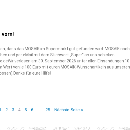
 vorn!
lfen, dass das MOSAIK im Supermarkt gut gefunden wird: MOSAIK nach
chen und per eMail mit dem Stichwort „Super“ an uns schicken:
.deWir verlosen am 30. September 2026 unter allen Einsendungen 10
m Wert von je 100 Euro mit euren MOSAIK-Wunschartikeln aus unsere
ssen).Danke für eure Hilfe!
1
2
3
4
5
6
…
25
Nächste Seite »