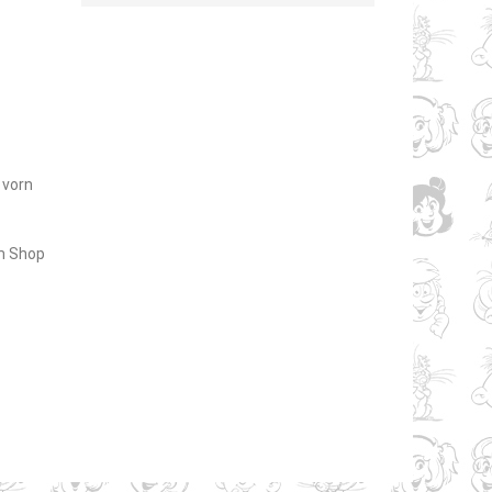
 vorn
m Shop