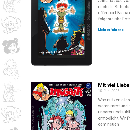
Anna hat das Wag
noch die Botschaf
offenbart Brabax
folgenreiche Ent
Mehr erfahren »
Mit viel Lie
19. Juni 2026
Was nützen aller
wahrnimmt und sc
unserer unglaubl
ermöglicht. Wir 
dem neuen