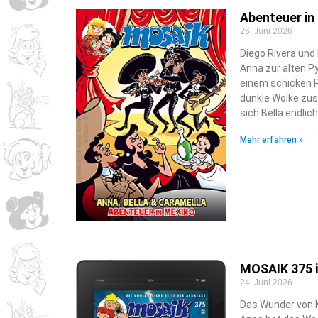
Abenteuer in
26. Juni 2026
Diego Rivera und 
Anna zur alten P
einem schicken R
dunkle Wolke zus
sich Bella endli
Mehr erfahren »
MOSAIK 375 i
24. Juni 2026
Das Wunder von K