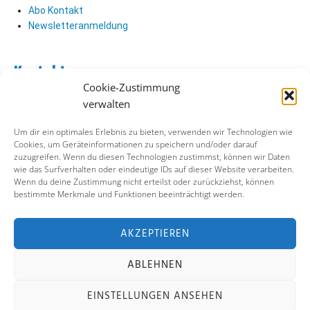
Abo Kontakt
Newsletteranmeldung
Kontakt
Cookie-Zustimmung
Abo Kontakt
verwalten
Verlag Kontakt
Pressezugang
Um dir ein optimales Erlebnis zu bieten, verwenden wir Technologien wie
Cookies, um Geräteinformationen zu speichern und/oder darauf
zuzugreifen. Wenn du diesen Technologien zustimmst, können wir Daten
Soziale Medien
wie das Surfverhalten oder eindeutige IDs auf dieser Website verarbeiten.
Wenn du deine Zustimmung nicht erteilst oder zurückziehst, können
Facebook
bestimmte Merkmale und Funktionen beeinträchtigt werden.
Instagram
X (ehemals Twitter)
YouTube
AKZEPTIEREN
ABLEHNEN
Impressum
Datenschutz
Cookie-Richtlinie
EINSTELLUNGEN ANSEHEN